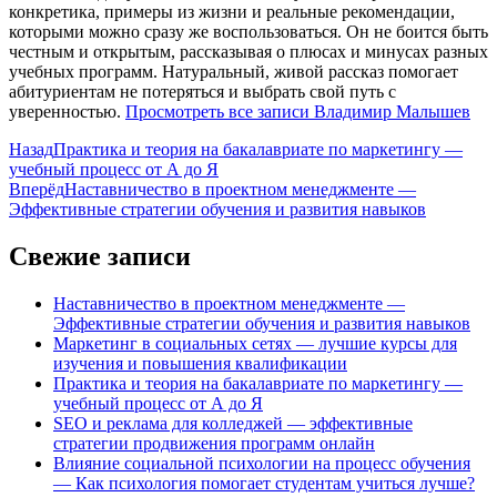
конкретика, примеры из жизни и реальные рекомендации,
которыми можно сразу же воспользоваться. Он не боится быть
честным и открытым, рассказывая о плюсах и минусах разных
учебных программ. Натуральный, живой рассказ помогает
абитуриентам не потеряться и выбрать свой путь с
уверенностью.
Просмотреть все записи Владимир Малышев
Навигация
Назад
Практика и теория на бакалавриате по маркетингу —
учебный процесс от А до Я
по
Вперёд
Наставничество в проектном менеджменте —
записям
Эффективные стратегии обучения и развития навыков
Свежие записи
Наставничество в проектном менеджменте —
Эффективные стратегии обучения и развития навыков
Маркетинг в социальных сетях — лучшие курсы для
изучения и повышения квалификации
Практика и теория на бакалавриате по маркетингу —
учебный процесс от А до Я
SEO и реклама для колледжей — эффективные
стратегии продвижения программ онлайн
Влияние социальной психологии на процесс обучения
— Как психология помогает студентам учиться лучше?