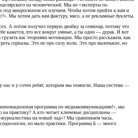
анцелярского на человеческий. Мы не «эксперты по
о под микроскопом их изучаем. Чтобы потом прийти к вам и
е?». Мы хотим дать вам фактуру, мясо, а не рекламные буклеты.
сех. А потом получил первую двойку за семинар, потому что
бе кажется, что все вокруг умные, а ты один — дурак. И вот
ем грузить вас теориями мотивации. Мы просто расскажем, как
треть сериалы. Это не про силу воли. Это про маленькие, но
 у нас и у сотен ребят, которым мы помогли. Наша система —
с инновационная программа по медиакоммуникациям!», мы
ено на практику? А кто читает ключевые дисциплины —
 «журналистика на новый лад»? Мы сравниваем часы,
 социологии, но мало практики. Программа Б — много