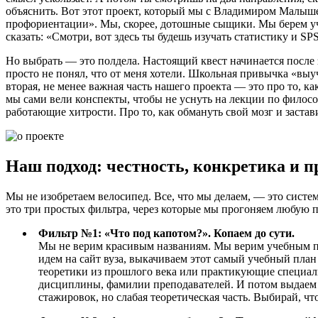
объяснить. Вот этот проект, который мы с Владимиром Малышев
профориентации». Мы, скорее, дотошные сыщики. Мы берем уче
сказать: «Смотри, вот здесь ты будешь изучать статистику и S
Но выбрать — это полдела. Настоящий квест начинается после 
просто не понял, что от меня хотели. Школьная привычка «выуч
вторая, не менее важная часть нашего проекта — это про то, к
мы сами вели конспекты, чтобы не уснуть на лекции по философи
работающие хитрости. Про то, как обмануть свой мозг и заставит
Наш подход: честность, конкретика и 
Мы не изобретаем велосипед. Все, что мы делаем, — это систе
это три простых фильтра, через которые мы прогоняем любую 
Фильтр №1: «Что под капотом?». Копаем до сути.
Мы не верим красивым названиям. Мы верим учебным пл
идем на сайт вуза, выкачиваем этот самый учебный пла
теоретики из прошлого века или практикующие специали
дисциплины, фамилии преподавателей. И потом выдаем 
стажировок, но слабая теоретическая часть. Выбирай, что