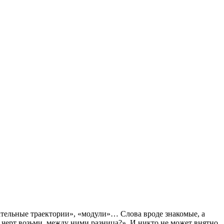
ательные траектории», «модули»… Слова вроде знакомые, а
 черт возьми, между ними разница?». И никто не может внятно