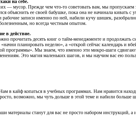
хаки на себе.
них — мусор. Прежде чем что-то советовать вам, мы пропускаем
ся объяснить ее своей бабушке, пока она не начинала кивать с 
вои рабочие записи именно по ней, набили кучу шишек, разобрал
болезненным, но всегда честным опытом.
е в действие.
жно прочитать десять книг о тайм-менеджменте и продолжать си
«начни планировать неделю», а «открой сейчас календарь и вбей 
ой программы». Мы знаем, что именно эти микро-шаги сдвигают
енениям. Это магия маленьких шагов, и мы научим вас ею польз
 Нам в кайф копаться в учебных программах. Нам нравится нахо
Просто, возможно, мы чуть дольше в этой теме и набили больше 
наши материалы станут для вас не просто набором инструкций, а