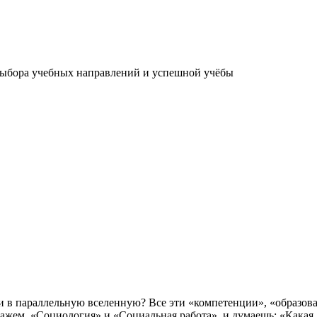
выбора учебных направлений и успешной учёбы
али в параллельную вселенную? Все эти «компетенции», «образов
кажем, «Социология» и «Социальная работа», и думаешь: «Какая,