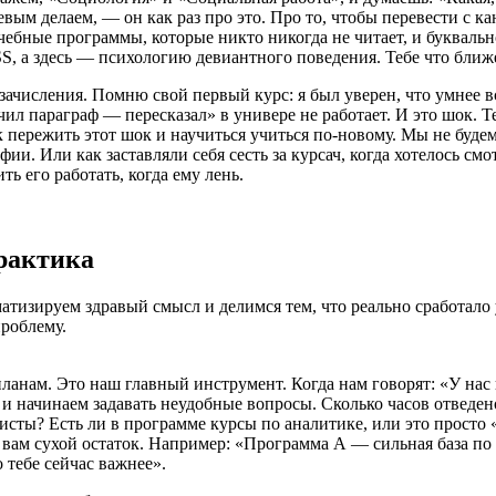
ым делаем, — он как раз про это. Про то, чтобы перевести с к
бные программы, которые никто никогда не читает, и буквальн
PSS, а здесь — психологию девиантного поведения. Тебе что ближ
зачисления. Помню свой первый курс: я был уверен, что умнее в
ил параграф — пересказал» в универе не работает. И это шок. Те
ак пережить этот шок и научиться учиться по-новому. Мы не буд
и. Или как заставляли себя сесть за курсач, когда хотелось смо
ь его работать, когда ему лень.
практика
матизируем здравый смысл и делимся тем, что реально сработало
проблему.
анам. Это наш главный инструмент. Когда нам говорят: «У на
н и начинаем задавать неудобные вопросы. Сколько часов отвед
сты? Есть ли в программе курсы по аналитике, или это просто
вам сухой остаток. Например: «Программа А — сильная база по
 тебе сейчас важнее».