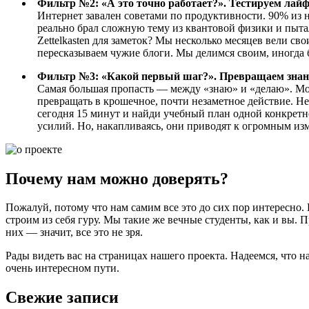
Фильтр №2: «А это точно работает?». Тестируем лайф
Интернет завален советами по продуктивности. 90% из 
реально брал сложную тему из квантовой физики и пытал
Zettelkasten для заметок? Мы несколько месяцев вели с
пересказываем чужие блоги. Мы делимся своим, иногда 
Фильтр №3: «Какой первый шаг?». Превращаем знани
Самая большая пропасть — между «знаю» и «делаю». Мо
превращать в крошечное, почти незаметное действие. Не 
сегодня 15 минут и найди учебный план одной конкретн
усилий. Но, накапливаясь, они приводят к огромным изм
Почему нам можно доверять?
Пожалуй, потому что нам самим все это до сих пор интересно.
строим из себя гуру. Мы такие же вечные студенты, как и вы. 
них — значит, все это не зря.
Рады видеть вас на страницах нашего проекта. Надеемся, что 
очень интересном пути.
Свежие записи