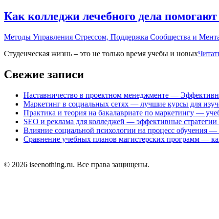
Как колледжи лечебного дела помогают
Рубрики
Методы Управления Стрессом, Поддержка Сообщества и Мента
Студенческая жизнь – это не только время учебы и новых
Читат
Свежие записи
Наставничество в проектном менеджменте — Эффективны
Маркетинг в социальных сетях — лучшие курсы для изу
Практика и теория на бакалавриате по маркетингу — уче
SEO и реклама для колледжей — эффективные стратегии
Влияние социальной психологии на процесс обучения — 
Сравнение учебных планов магистерских программ — ка
© 2026 iseenothing.ru. Все права защищены.
Прокрутить
вверх