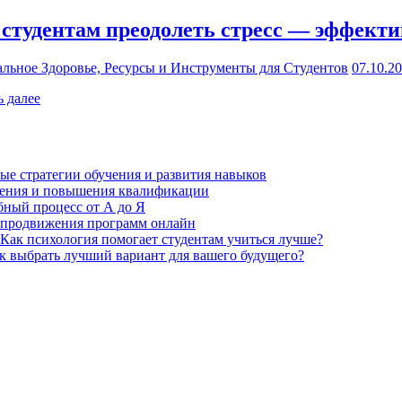
 студентам преодолеть стресс — эффект
льное Здоровье, Ресурсы и Инструменты для Студентов
07.10.2
Как
ь далее
колледжи
лечебного
дела
помогают
е стратегии обучения и развития навыков
студентам
чения и повышения квалификации
преодолеть
бный процесс от А до Я
стресс
 продвижения программ онлайн
—
Как психология помогает студентам учиться лучше?
эффективные
к выбрать лучший вариант для вашего будущего?
методы
и
советы